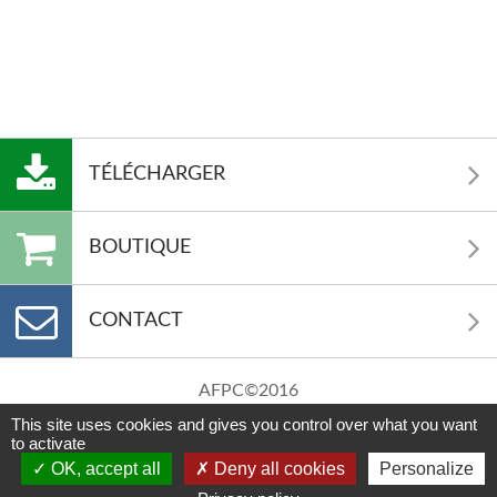
TÉLÉCHARGER
BOUTIQUE
CONTACT
AFPC©2016
Mentions Légales
This site uses cookies and gives you control over what you want
Crédits
to activate
Politique de confidentialité
OK, accept all
Deny all cookies
Personalize
Réalisation Equidéclic