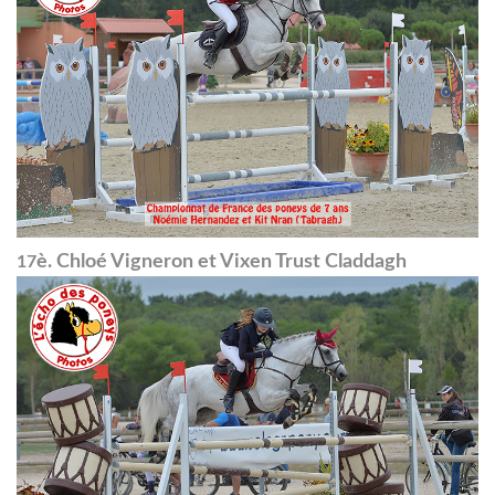
è. Chloé Vigneron et Vixen Trust Claddagh
17