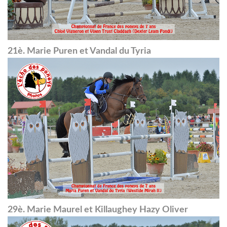
21è. Marie Puren et Vandal du Tyria
29è. Marie Maurel et Killaughey Hazy Oliver