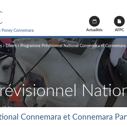
C
Actualités
AFPC
du Poney Connemara
és
Divers
Programme Prévisionnel National Connemara et Connemara 
tional Connemara et Connemara Par