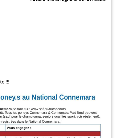
e !!!