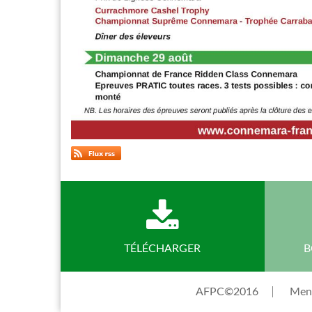
TÉLÉCHARGER
B
AFPC©2016
Ment