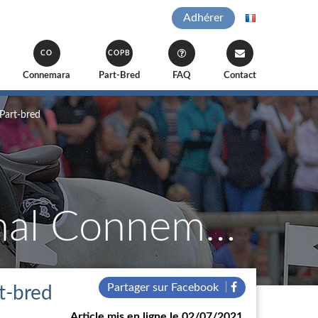
Adhérer
CO
COPB
Connemara
Part-Bred
FAQ
Contact
Part-bred
Programme Prévisionnel National Connemara et Connemara Part-bred
Partager sur Facebook
t-bred
Article mis en ligne le 02/07/2021.