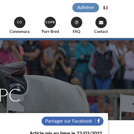
Adhérer
CO
COPB
Connemara
Part-Bred
FAQ
Contact
FPC
Partager sur Facebook
Article mis en ligne le 23/03/2021.