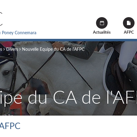
C
Actualités
AFPC
du Poney Connemara
és
Divers
Nouvelle Equipe du CA de l'AFPC
ipe du CA de l'A
l'AFPC