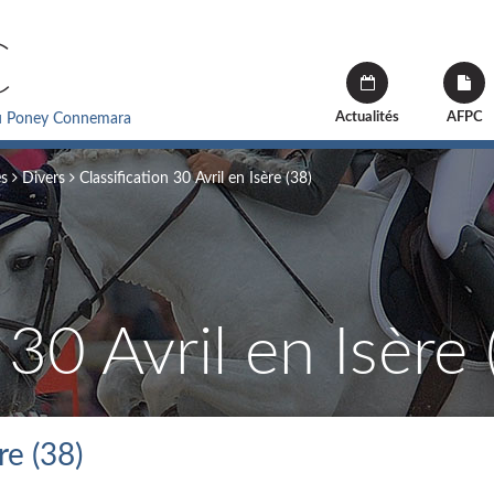
C
Actualités
AFPC
du Poney Connemara
és
Divers
Classification 30 Avril en Isère (38)
 30 Avril en Isère 
re (38)