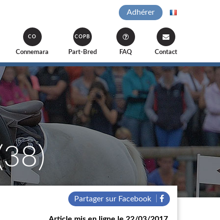
Adhérer
CO
COPB
Connemara
Part-Bred
FAQ
Contact
(38)
Partager sur Facebook
Article mis en ligne le 22/03/2017.