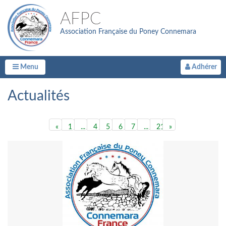
AFPC
Association Française du Poney Connemara
Menu
Adhérer
Actualités
«
1
...
4
5
6
7
...
21
»