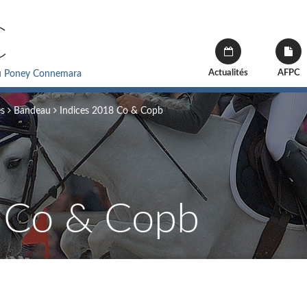
C
Actualités
AFPC
du Poney Connemara
és
Bandeau
Indices 2018 Co & Copb
8 Co & Copb